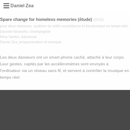
Daniel Zea
Spare change for homeless memories (étude)
(2010)
pour deux danseurs, système de vidéo surveillance et électronique en temps réel
Daniele Ninarello, chorégraphie
Nina Santes, danseuse
Daniel Zea, programmation et musique
Les deux danseurs ont un smart-phone caché, attaché à leur corps.
Leur gestes, captés par les accéléromètres sont envoyés à
l'ordinateur via un réseau sans fil, et servent à contrôler la musique en
temps réel.
Video
Player